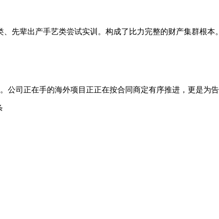
先辈出产手艺类尝试实训。构成了比力完整的财产集群根本。20
点。公司正在手的海外项目正正在按合同商定有序推进，更是为告终
条