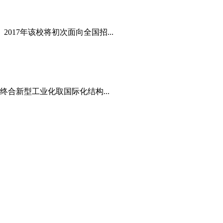
17年该校将初次面向全国招...
合新型工业化取国际化结构...