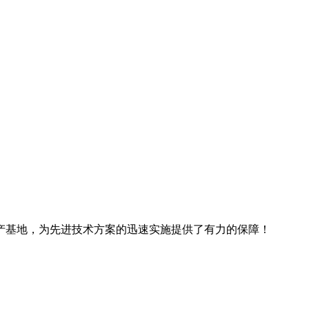
产基地，为先进技术方案的迅速实施提供了有力的保障！