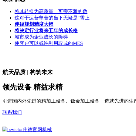
将其转换为高质量、可旁不雅的数
这对于运营坚苦的当下无疑是“雪上
使径规划精度大幅
将决定行业将来五年的成长格
城市成为企业成长的障碍
使客户可以或许利用取成的MES
航天品质 | 构筑未来
领先设备 精益求精
引进国内外先进的精加工设备、钣金加工设备，造就先进的生
联系我们