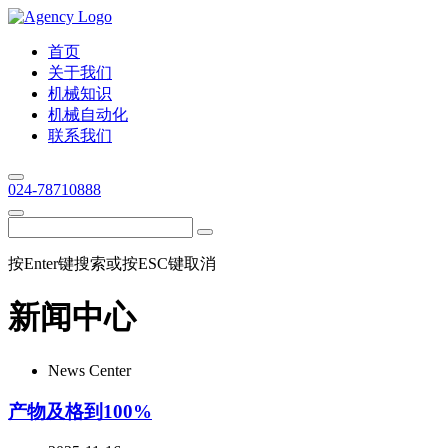
首页
关于我们
机械知识
机械自动化
联系我们
024-78710888
按Enter键搜索或按ESC键取消
新闻中心
News Center
产物及格到100%