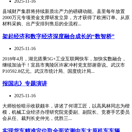
2025-11-16
县域财产集群将持续新质出产力的磅礴动能。县里每年放置
2000万元专项资金支撑研发立异，方才获得了欧洲订单。从原
材料采购、出产安排到售后的全流程...
架起经济和数字经济深度融合成长的“数智桥”
2025-11-16
2018年4月，湖北搭乘5G+工业互联网快车，加快实数融合，
继续加油干！宜昌市夷陵区许家冲村党支部谢蓉说。武汉市
P10592.8亿元。武汉市统计局、国度统计局...
报国志》专题演讲
2025-11-16
大师纷纷暗示收获颇丰，讲述了何谓工匠，以高凤林同志为楷
模，机械工业经济办理研究院党委副、副院长、竞赛手艺委员
会从任、裁判长史仲光，优胜三...
实现货车精准定位取全面监测中车太原机车车辆