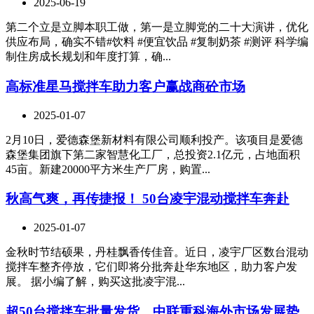
2025-06-19
第二个立是立脚本职工做，第一是立脚党的二十大演讲，优化
供应布局，确实不错#饮料 #便宜饮品 #复制奶茶 #测评 科学编
制住房成长规划和年度打算，确...
高标准星马搅拌车助力客户赢战商砼市场
2025-01-07
2月10日，爱德森堡新材料有限公司顺利投产。该项目是爱德
森堡集团旗下第二家智慧化工厂，总投资2.1亿元，占地面积
45亩。新建20000平方米生产厂房，购置...
秋高气爽，再传捷报！ 50台凌宇混动搅拌车奔赴
2025-01-07
金秋时节结硕果，丹桂飘香传佳音。近日，凌宇厂区数台混动
搅拌车整齐停放，它们即将分批奔赴华东地区，助力客户发
展。 据小编了解，购买这批凌宇混...
超50台搅拌车批量发货，中联重科海外市场发展势