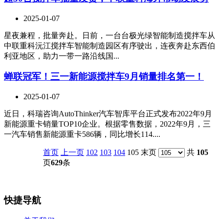
2025-01-07
星夜兼程，批量奔赴。日前，一台台极光绿智能制造搅拌车从
中联重科沅江搅拌车智能制造园区有序驶出，连夜奔赴东西伯
利亚地区，助力一带一路沿线国...
蝉联冠军！三一新能源搅拌车9月销量排名第一！
2025-01-07
近日，科瑞咨询AutoThinker汽车智库平台正式发布2022年9月
新能源重卡销量TOP10企业。根据零售数据，2022年9月，三
一汽车销售新能源重卡586辆，同比增长114....
首页
上一页
102
103
104
105 末页
共
105
页
629
条
快捷导航