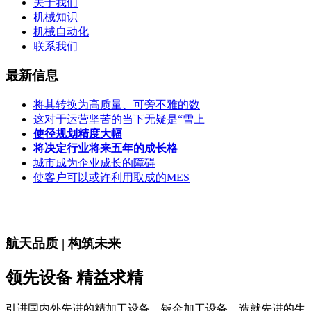
关于我们
机械知识
机械自动化
联系我们
最新信息
将其转换为高质量、可旁不雅的数
这对于运营坚苦的当下无疑是“雪上
使径规划精度大幅
将决定行业将来五年的成长格
城市成为企业成长的障碍
使客户可以或许利用取成的MES
航天品质 | 构筑未来
领先设备 精益求精
引进国内外先进的精加工设备、钣金加工设备，造就先进的生