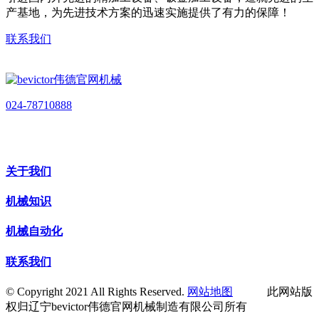
产基地，为先进技术方案的迅速实施提供了有力的保障！
联系我们
024-78710888
关于我们
机械知识
机械自动化
联系我们
© Copyright 2021 All Rights Reserved.
网站地图
此网站版
权归辽宁bevictor伟德官网机械制造有限公司所有